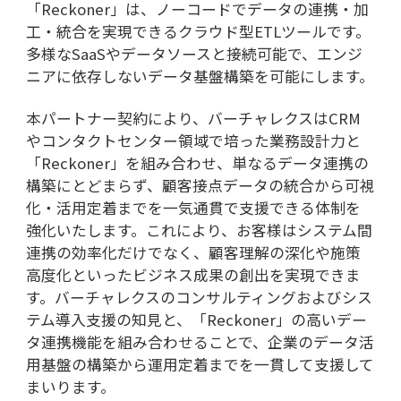
「
Reckoner
」は、ノーコードでデータの連携・加
工・統合を実現できるクラウド型
ETL
ツールです。
多様な
SaaS
やデータソースと接続可能で、エンジ
ニアに依存しないデータ基盤構築を可能にします。
本パートナー契約により、バーチャレクスは
CRM
やコンタクトセンター領域で培った業務設計力と
「
Reckoner
」を組み合わせ、単なるデータ連携の
構築にとどまらず、顧客接点データの統合から可視
化・活用定着までを一気通貫で支援できる体制を
強化いたします。これにより、お客様はシステム間
連携の効率化だけでなく、顧客理解の深化や施策
高度化といったビジネス成果の創出を実現できま
す。バーチャレクスのコンサルティングおよびシス
テム導入支援の知見と、「
Reckoner
」の高いデー
タ連携機能を組み合わせることで、企業のデータ活
用基盤の構築から運用定着までを一貫して支援して
まいります。