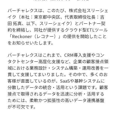
バーチャレクスは、このたび、株式会社スリーシェ
イク（本社：東京都中央区、代表取締役社長：吉
田 拓真、以下、スリーシェイク）とパートナー契
約を締結し、同社が提供するクラウド型
ETL
ツール
「
Reckoner
（レコナー）」の提供を開始したこと
をお知らせいたします。
バーチャレクスはこれまで、
CRM
導入支援やコン
タクトセンター高度化支援など、企業の顧客接点領
域における業務設計・システム構築・運用改善を一
貫して支援してまいりました。その中で、多くのお
客様が直面しているのが、
SaaS
や基幹システムに
分散したデータの統合・活用という課題です。顧客
接点で取得されるデータを迅速に分析・活用する
ためには、柔軟かつ拡張性の高いデータ連携基盤
が不可欠です。