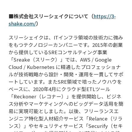
■
株式会社スリーシェイクについて（
https://3-
shake.com/
）
スリーシェイクは、
IT
インフラ領域の技術力に強み
をもつテクノロジーカンパニーです。
2015
年の創業
から提供している
SRE
コンサルティング事業
「
Sreake
（スリーク）」では、
AWS / Google
Cloud / Kubernetes
に精通したプロフェッショナ
ルが技術戦略から設計・開発・運用を一貫してサポ
ートしています。また
SRE
領域で培ったノウハウを
ベースに、
2020
年
4
月にクラウド型
ETL
ツール
「
Reckoner
（レコナー）」を提供開始し、ビジネ
ス分析やマーケティングへのビッグデータ活用を簡
易に実現可能としました。以後、フリーランスエ
ンジニア特化型人材紹介サービス「
Relance
（リラ
ンス）」やセキュリティサービス「
Securify
（セキ