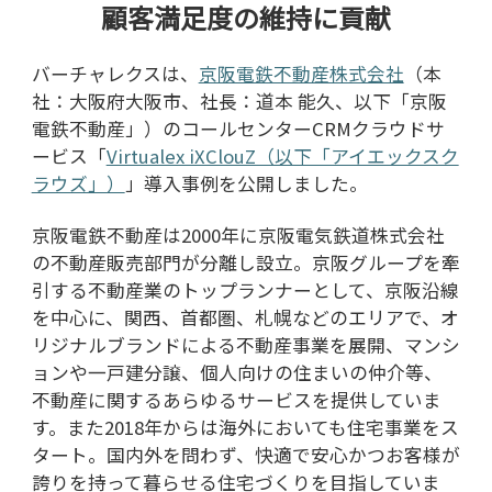
顧客満足度の維持に貢献
バーチャレクスは、
京阪電鉄不動産株式会社
（本
社：大阪府大阪市、社長：道本 能久、以下「京阪
電鉄不動産」）のコールセンター
CRM
クラウドサ
ービス「
Virtualex iXClouZ（以下「アイエックスク
ラウズ」）
」導入事例を公開しました。
京阪電鉄不動産は2000年に京阪電気鉄道株式会社
の不動産販売部門が分離し設立。京阪グループを牽
引する不動産業のトップランナーとして、京阪沿線
を中心に、関西、首都圏、札幌などのエリアで、オ
リジナルブランドによる不動産事業を展開、マンシ
ョンや一戸建分譲、個人向けの住まいの仲介等、
不動産に関するあらゆるサービスを提供していま
す。また
2018
年からは海外においても住宅事業をス
タート。国内外を問わず、快適で安心かつお客様が
誇りを持って暮らせる住宅づくりを目指していま